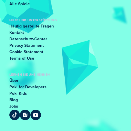
Alle Spiele
HILFE UND UNTERSTÜTZUNG
Häufig gestellte Fragen
Kontakt
Datenschutz-Center
Privacy Statement
Cookie Statement
Terms of Use
LERNEN SIE UNS KENNEN
Über
Poki for Developers
Poki Kids
Blog
Jobs