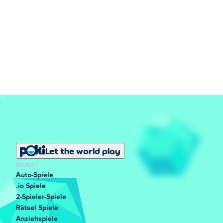
Let the world play
BELIEBT
Auto-Spiele
.io Spiele
2-Spieler-Spiele
Rätsel Spiele
Anziehspiele