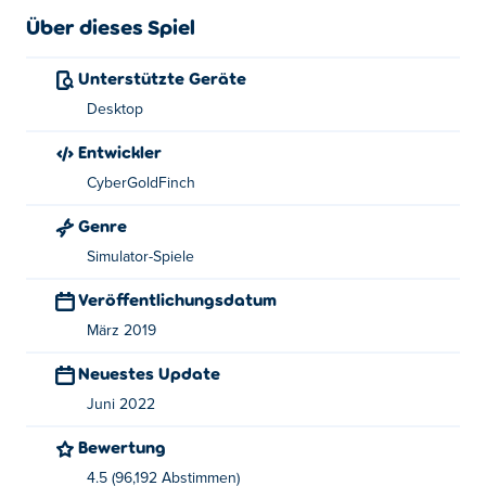
Über dieses Spiel
Unterstützte Geräte
Desktop
Entwickler
CyberGoldFinch
Genre
Simulator-Spiele
Veröffentlichungsdatum
März 2019
Neuestes Update
Juni 2022
Bewertung
4.5 (96,192 Abstimmen)