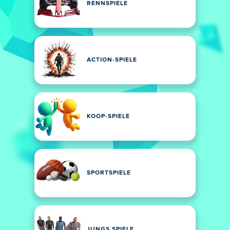
RENNSPIELE
ACTION-SPIELE
KOOP-SPIELE
SPORTSPIELE
JUNGS SPIELE