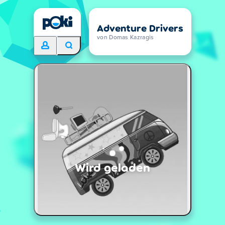
Adventure Drivers
von Domas Kazragis
Wird geladen