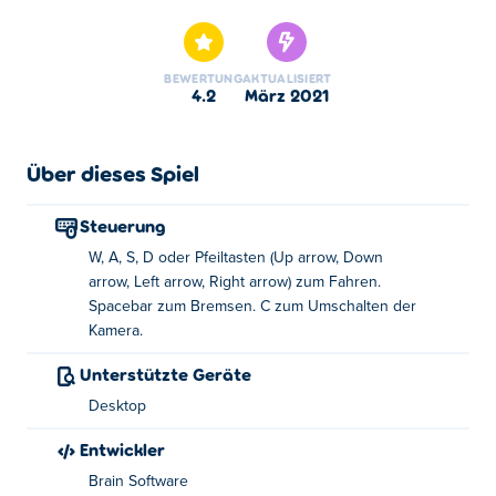
Wheeler Cargo Simulator 2 ist eins unserer ausgewählten
Simulator-Spiele.
BEWERTUNG
AKTUALISIERT
4.2
März 2021
Über dieses Spiel
Steuerung
W, A, S, D oder Pfeiltasten (Up arrow, Down
arrow, Left arrow, Right arrow) zum Fahren.
Spacebar zum Bremsen. C zum Umschalten der
Kamera.
Unterstützte Geräte
Desktop
Entwickler
Brain Software