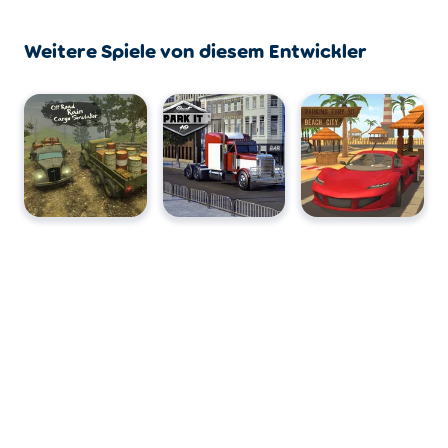
Weitere Spiele von diesem Entwickler