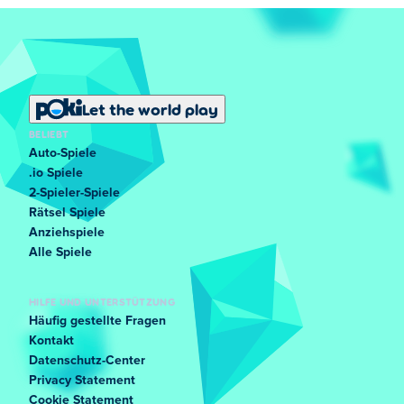
Let the world play
BELIEBT
Auto-Spiele
.io Spiele
2-Spieler-Spiele
Rätsel Spiele
Anziehspiele
Alle Spiele
HILFE UND UNTERSTÜTZUNG
Häufig gestellte Fragen
Kontakt
Datenschutz-Center
Privacy Statement
Cookie Statement