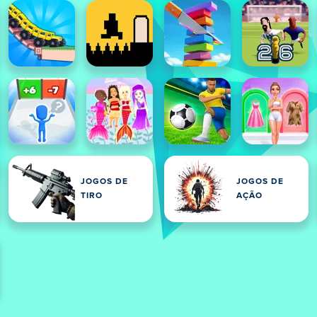
JOGOS DE
JOGOS DE
TIRO
AÇÃO