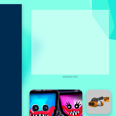
ANÚNCIOS