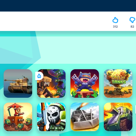
312
82