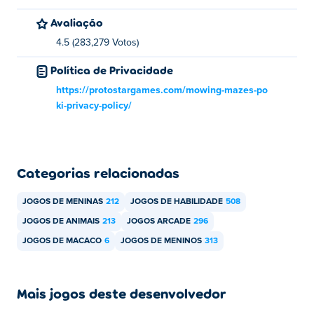
Starfish.
Avaliação
4.5 (283,279 Votos)
Política de Privacidade
https://protostargames.com/mowing-mazes-po
ki-privacy-policy/
Categorias relacionadas
JOGOS DE MENINAS
212
JOGOS DE HABILIDADE
508
JOGOS DE ANIMAIS
213
JOGOS ARCADE
296
JOGOS DE MACACO
6
JOGOS DE MENINOS
313
Mais jogos deste desenvolvedor