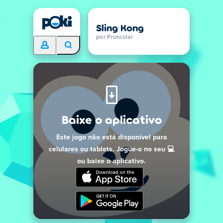
Sling Kong
por Protostar
Baixe o aplicativo
Este jogo não está disponível para
celulares ou tablets. Jogue-o no seu 💻
ou baixe o aplicativo.