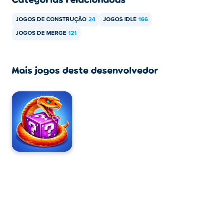
JOGOS DE CONSTRUÇÃO
24
JOGOS IDLE
166
JOGOS DE MERGE
121
Mais jogos deste desenvolvedor