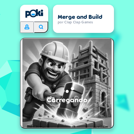
Merge and Build
por Clap Clap Games
Carregando