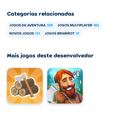
Categorias relacionadas
JOGOS DE AVENTURA
305
JOGOS MULTIPLAYER
183
NOVOS JOGOS
131
JOGOS BRAINROT
31
Mais jogos deste desenvolvedor