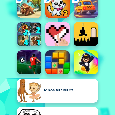
JOGOS BRAINROT