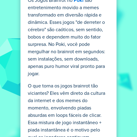
Os Jogos Brainrot no
Poki
são
entretenimento movido a memes
transformado em diversão rápida e
dinâmica. Esses jogos "de derreter o
cérebro" são caóticos, sem sentido,
bobos e dependem muito do fator
surpresa. No Poki, você pode
mergulhar no brainrot em segundos:
sem instalações, sem downloads,
apenas puro humor viral pronto para
jogar.
O que torna os jogos brainrot tão
viciantes? Eles vêm direto da cultura
da internet e dos memes do
momento, envolvendo piadas
absurdas em loops fáceis de clicar.
Essa mistura de jogo instantâneo +
piada instantânea é o motivo pelo