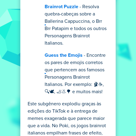
Brainrot Puzzle
- Resolva
quebra-cabeças sobre a
Ballerina Cappuccina, o Brr
Brr Patapim e todos os outros
Personagens Brainrot
Italianos.
Guess the Emojis
- Encontre
os pares de emojis corretos
que pertencem aos famosos
Personagens Brainrot
Italianos. Por exemplo: 🩰☕️,
🔍🕊️, 🦶👃🌳 e muitos mais!
Este subgênero explodiu graças às
edições do TikTok e à entrega de
memes exagerada que parece maior
que a vida. No Poki, os jogos brainrot
italianos empilham frases de efeito,