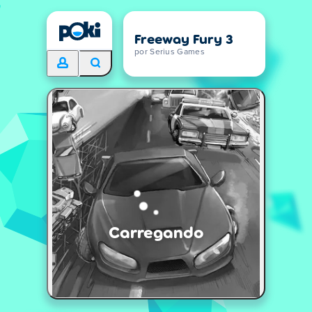
Freeway Fury 3
por Serius Games
Carregando