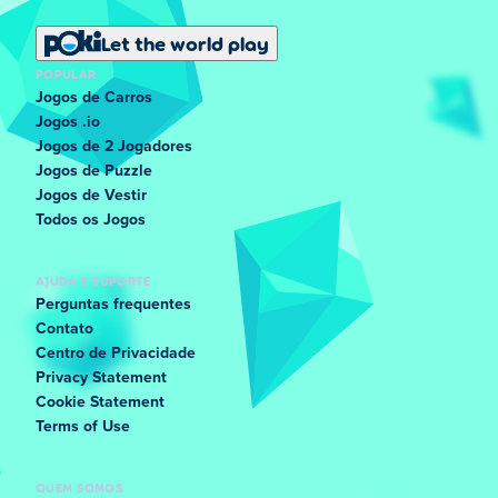
Let the world play
POPULAR
Jogos de Carros
Jogos .io
Jogos de 2 Jogadores
Jogos de Puzzle
Jogos de Vestir
Todos os Jogos
AJUDA E SUPORTE
Perguntas frequentes
Contato
Centro de Privacidade
Privacy Statement
Cookie Statement
Terms of Use
QUEM SOMOS