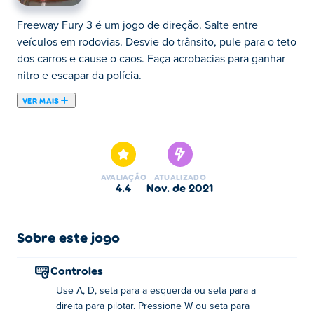
Freeway Fury 3 é um jogo de direção. Salte entre
veículos em rodovias. Desvie do trânsito, pule para o teto
dos carros e cause o caos. Faça acrobacias para ganhar
nitro e escapar da polícia.
VER MAIS
Freeway Fury 3 é um jogo de arcade de ação criado pela
Serius Games. Na terceira sequência do empolgante
clássico dos saltos de carros, cause estragos na estrada
do seu jeito! Dirija rápido, confunda o tráfego que se
AVALIAÇÃO
ATUALIZADO
aproxima, bata em outros carros e salte entre os carros
4.4
nov. de 2021
para coletar pontos. Execute acrobacias e acrobacias em
cadeia para maximizar seus pontos. Se você danificar o
carro em que está muito ligado, pode perder uma vida e,
Sobre este jogo
eventualmente, o jogo. É por isso que você precisa trocar
de carro com frequência e ter cuidado nesta selva de
Controles
concreto caótica. Vá em frente e experimente este jogo
Use A, D, seta para a esquerda ou seta para a
de carros explosivo e veja o quão longe você pode ir em
direita para pilotar. Pressione W ou seta para