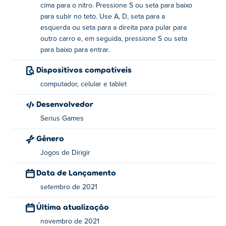
Freeway Fury 3!
cima para o nitro. Pressione S ou seta para baixo
para subir no teto. Use A, D, seta para a
Controles:
esquerda ou seta para a direita para pular para
outro carro e, em seguida, pressione S ou seta
Direcionar - teclas de seta A / D ou Esquerda / Direita
para baixo para entrar.
Nitro - tecla de seta W ou para cima
Dispositivos compatíveis
computador, celular e tablet
Suba no telhado - tecla S ou seta para baixo
Desenvolvedor
Pule em outro carro - teclas de seta A / D ou Esquerda /
Direita (Enquanto estiver no teto)
Serius Games
Gênero
Entre no carro novo - tecla S ou seta para baixo (depois
de pular em outro carro)
Jogos de Dirigir
Data de Lançamento
Sobre o criador:
setembro de 2021
O Freeway Fury 3 foi criado pela Serius Games. Jogue
Última atualização
seus outros jogos no Poki:
Freeway Fury
,
Freeway Fury 2
,
G-Switch
,
G-Switch 2
e
G-Switch 3
.
novembro de 2021