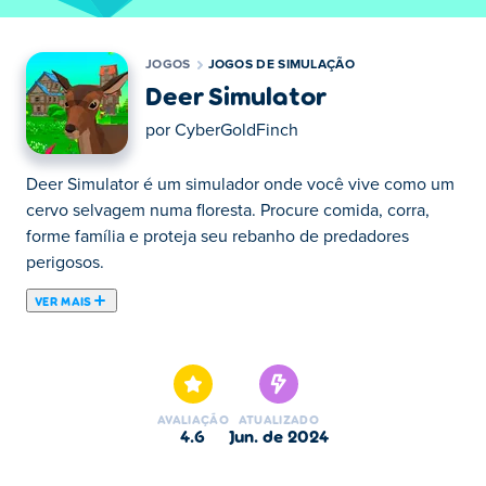
JOGOS
JOGOS DE SIMULAÇÃO
Deer Simulator
por
CyberGoldFinch
Deer Simulator é um simulador onde você vive como um
cervo selvagem numa floresta. Procure comida, corra,
forme família e proteja seu rebanho de predadores
perigosos.
VER MAIS
Aqui você pode jogar Deer Simulator. Deer Simulator é
um dos nossos selecionados Jogos de Simulação.
AVALIAÇÃO
ATUALIZADO
4.6
jun. de 2024