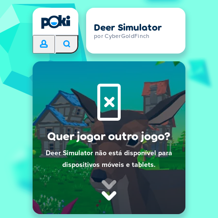
Deer Simulator
por CyberGoldFinch
Quer jogar outro jogo?
Deer Simulator não está disponível para
dispositivos móveis e tablets.