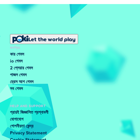
Let the world play
জনপ্রিয়
কার গেমস
io গেমস
2 প্লেয়ার গেমস
পাজল গেমস
ড্রেস আপ গেমস
সব গেমস
HELP AND SUPPORT
প্রায়ই জিজ্ঞাসিত প্রশ্নাবলী
যোগাযোগ
গোপনীয়তা কেন্দ্র
Privacy Statement