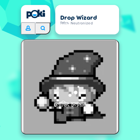
Drop Wizard
নির্মানে- Neutronized
লোডিং চলমান