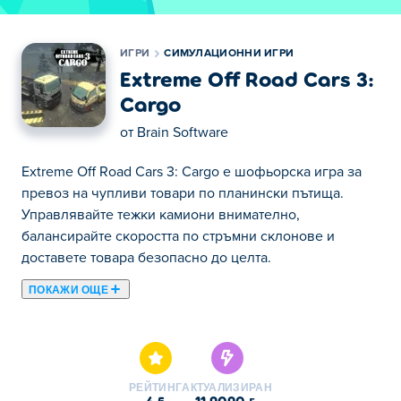
ИГРИ
СИМУЛАЦИОННИ ИГРИ
Extreme Off Road Cars 3:
Cargo
от
Brain Software
Extreme Off Road Cars 3: Cargo е шофьорска игра за
превоз на чупливи товари по планински пътища.
Управлявайте тежки камиони внимателно,
балансирайте скоростта по стръмни склонове и
доставете товара безопасно до целта.
ПОКАЖИ ОЩЕ
Тук можете да играете Extreme Off Road Cars 3: Cargo.
Extreme Off Road Cars 3: Cargo е една от нашите
избрани Симулационни Игри.
РЕЙТИНГ
АКТУАЛИЗИРАН
4.5
11.2020 г.