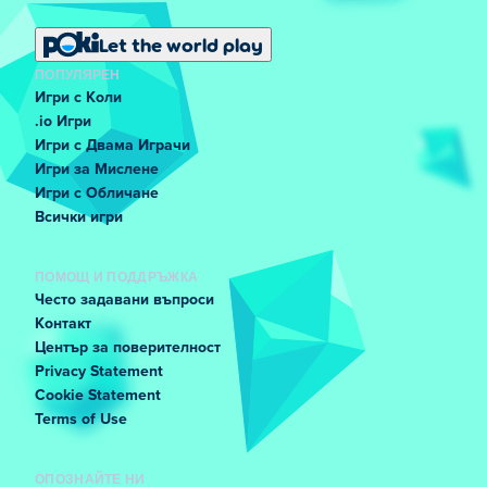
Let the world play
ПОПУЛЯРЕН
Игри с Коли
.io Игри
Игри с Двама Играчи
Игри за Мислене
Игри с Обличане
Всички игри
ПОМОЩ И ПОДДРЪЖКА
Често задавани въпроси
Контакт
Център за поверителност
Privacy Statement
Cookie Statement
Terms of Use
ОПОЗНАЙТЕ НИ