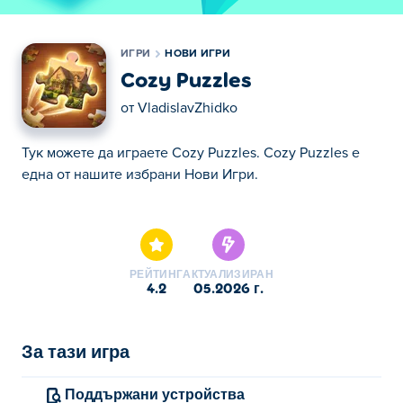
ИГРИ
НОВИ ИГРИ
Cozy Puzzles
от
VladislavZhidko
Тук можете да играете Cozy Puzzles. Cozy Puzzles е
една от нашите избрани Нови Игри.
Тук можете да играете Cozy Puzzles. Cozy Puzzles е
една от нашите избрани Нови Игри.
РЕЙТИНГ
АКТУАЛИЗИРАН
4.2
05.2026 г.
За тази игра
Поддържани устройства