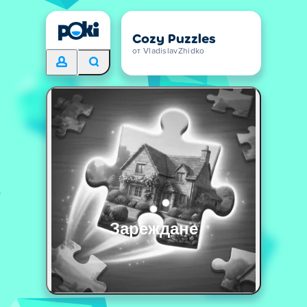
Cozy Puzzles
от VladislavZhidko
Зареждане