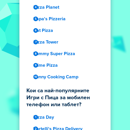
Pizza Planet
Papa's Pizzeria
Cat Pizza
Pizza Tower
Yummy Super Pizza
Slime Pizza
Funny Cooking Camp
Кои са най-популярните
Игри с Пица за мобилен
телефон или таблет?
Pizza Day
Vortelli's Pizza Delivery