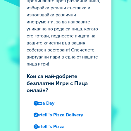
преминавате през различни нива,
избирайки реални съставки и
използвайки различни
инструменти, за да направите
уникална по рода си пица. когато
сте готови, поднесете пицата на
вашите клиенти във вашия
собствен ресторант! Спечелете
виртуални пари в една от нашите
пица игри!
Кои са най-добрите
безплатни Игри с Пица
онлайн?
Pizza Day
Vortelli's Pizza Delivery
Vortelli's Pizza