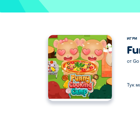
ИГРИ
Fu
от
Go
Тук м
Тук можете да играете Funny Cooking C