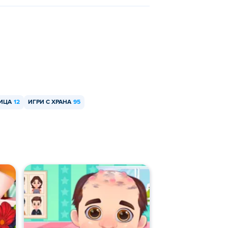
ПИЦА
12
ИГРИ С ХРАНА
95