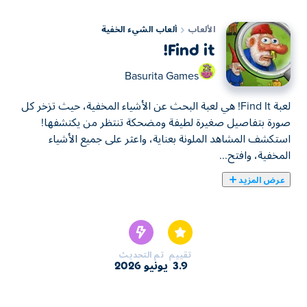
الألعاب
ألعاب الشيء الخفية
Find it!
Basurita Games
لعبة Find It! هي لعبة البحث عن الأشياء المخفية، حيث تزخر كل
صورة بتفاصيل صغيرة لطيفة ومضحكة تنتظر من يكتشفها!
استكشف المشاهد الملونة بعناية، واعثر على جميع الأشياء
المخفية، وافتح...
عرض المزيد
لعبة Find It! هي لعبة البحث عن الأشياء المخفية، حيث تزخر كل
صورة بتفاصيل صغيرة لطيفة ومضحكة تنتظر من يكتشفها!
استكشف المشاهد الملونة بعناية، واعثر على جميع الأشياء
المخفية، وافتح صورًا جديدة كليًا كلما تقدمت في اللعبة. هل
تقييم
تم التحديث
تواجه صعوبة في العثور على تفصيل ما؟ استخدم التلميحات
3.9
يونيو 2026
المفيدة لمواصلة البحث. أمعن النظر واكتشف كم من الأسرار
يمكنك كشفها!