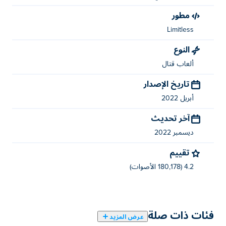
نقل - مفاتيح A/D
مطور
القفز - دبليو
Limitless
الهجوم - س
النوع
القدرة - ج
ألعاب قتال
داش / دودج - ف
تاريخ الإصدار
اللاعب 2
أبريل 2022
آخر تحديث
نقل - مفاتيح الأسهم لليسار / لليمين
ديسمبر 2022
يقفز عاليا
تقييم
الهجوم - للأسفل
4.2 (180,178 الأصوات)
القدرة – ك
داش / دودج - إل
فئات ذات صلة
من أنشأ Apple Knight: القتال؟
عرض المزيد