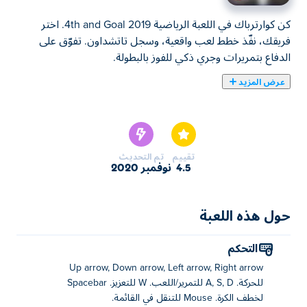
كن كوارترباك في اللعبة الرياضية 4th and Goal 2019. اختر
فريقك، نفّذ خطط لعب واقعية، وسجل تاتشداون. تفوّق على
الدفاع بتمريرات وجري ذكي للفوز بالبطولة.
عرض المزيد
يمكنك هنا لعب 4th and Goal 2019. لعبة 4th and Goal 2019
واحدة من ألعاب ألعاب الرياضة المختارة.
تقييم
تم التحديث
4.5
نوفمبر 2020
حول هذه اللعبة
التحكم
Up arrow, Down arrow, Left arrow, Right arrow
للحركة. A, S, D للتمرير/اللعب. W للتعزيز. Spacebar
لخطف الكرة. Mouse للتنقل في القائمة.