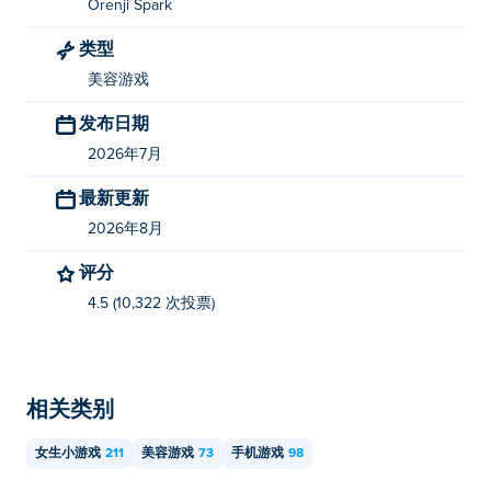
《Dress Up Party》由 Orenji Spark 开发。您也可以在以
Orenji Spark
下平台玩他们的其他游戏： Poki (宝玩)：
Jane's Fashion
类型
Studio
！
美容游戏
如何免费玩《换装派对》？
发布日期
你可以在 Poki 上免费玩 Dress Up Party。
2026年7月
我可以在手机和电脑上玩《Dress Up Party》
最新更新
吗？
2026年8月
换装派对可以在电脑和移动设备（如手机和平板电脑）上
评分
玩。
4.5 (10,322 次投票)
相关类别
女生小游戏
211
美容游戏
73
手机游戏
98