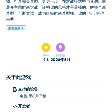
物，打造完美造型。更进一步，在对战模式中与其他玩家
展开主题时尚大战，证明你的风格才是最棒的。解锁全新
造型，不断尝试，成为终极时尚造型师。你的T台，等你
来秀！
查看更多
《换装派对》是一款时尚游戏，每个关卡都带来全新的主
题，让你尽情搭配。从海滩度假风、校园装扮到公主派
对、运动休闲风，你可以自由组合服装、发型、配饰和宠
物，打造完美造型。更进一步，在对战模式中与其他玩家
评分
已更新
展开主题时尚大战，证明你的风格才是最棒的。解锁全新
4.5
2026年8月
造型，不断尝试，成为终极时尚造型师。你的T台，等你
来秀！
关于此游戏
如何玩换装派对？
支持的设备
点击或轻触进行选择。
电脑, 手机和平板
谁创建了“装扮派对”？
开发者