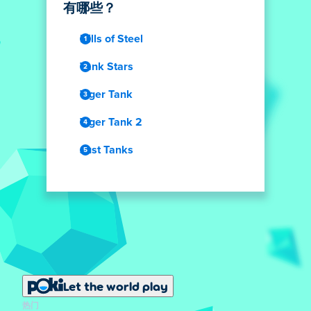
有哪些？
Hills of Steel
Tank Stars
Tiger Tank
Tiger Tank 2
Just Tanks
Let the world play
热门