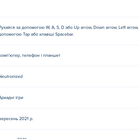
Рухайся за допомогою W, A, S, D або Up arrow, Down arrow, Left arrow
допомогою Tap або клавіші Spacebar.
комп'ютер, телефон і планшет
Neutronized
Аркадні ігри
вересень 2021 р.