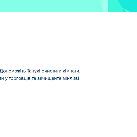
опоможіть Танукі очистити кімнати,
и у торговців та зачищайте мінливі