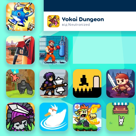
Yokai Dungeon
від Neutronized