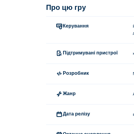
Про цю гру
Керування
Підтримувані пристрої
Розробник
Жанр
Дата релізу
Останнє оновлення