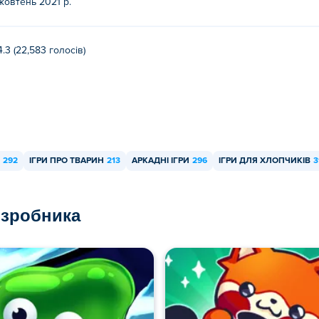
жовтень 2021 р.
4.3 (22,583 голосів)
292
ІГРИ ПРО ТВАРИН
213
АРКАДНІ ІГРИ
296
ІГРИ ДЛЯ ХЛОПЧИКІВ
3
озробника