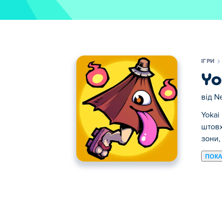
ІГРИ
Yo
від
Ne
Yokai
штовх
зони,
ПОКА
Тут ви можете грати в Yokai Dungeon. Y