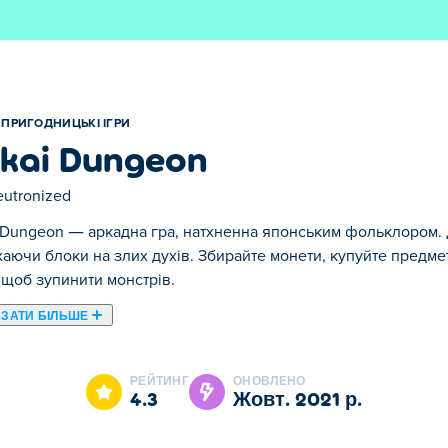
ПРИГОДНИЦЬКІ ІГРИ
kai Dungeon
utronized
 Dungeon — аркадна гра, натхненна японським фольклором. Д
аючи блоки на злих духів. Збирайте монети, купуйте предмет
 щоб зупинити монстрів.
ЗАТИ БІЛЬШЕ
okai Dungeon є одним із наших обраних Пригодницькі ігри.
РЕЙТИНГ
ОНОВЛЕНО
4.3
жовт. 2021 р.