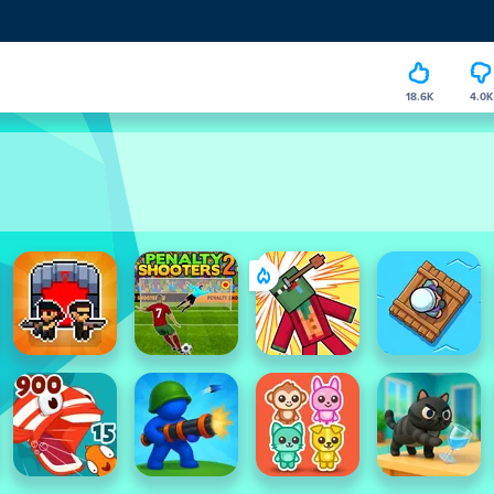
18.6K
4.0K