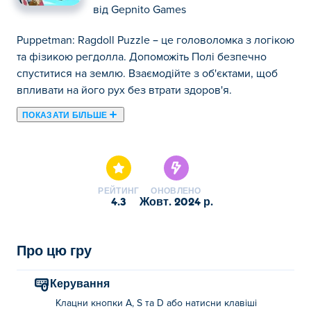
від
Gepnito Games
Puppetman: Ragdoll Puzzle – це головоломка з логікою
та фізикою регдолла. Допоможіть Полі безпечно
спуститися на землю. Взаємодійте з об'єктами, щоб
впливати на його рух без втрати здоров'я.
ПОКАЗАТИ БІЛЬШЕ
Puppetman: Ragdoll Puzzle — це гра-головоломка, у
якій ваша мета — безпечно опустити персонажа
ragdoll на землю. Використовуйте своє стратегічне
мислення, щоб розгадувати головоломки та керувати
РЕЙТИНГ
ОНОВЛЕНО
платформами, щоб направляти персонажа вниз,
4.3
жовт. 2024 р.
намагаючись мінімізувати будь-яку шкоду.
Розблокуйте різні милі капелюхи, щоб
персоналізувати свого персонажа. Якщо вам
Про цю гру
подобається певне завдання, сміливо повторюйте
його або пропустіть, якщо воно стане надто складним.
Керування
Чи можете ви безпечно опустити регдолл на підлогу з
Клацни кнопки A, S та D або натисни клавіші