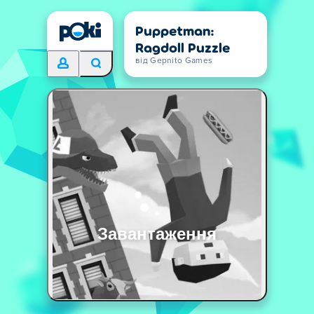
Puppetman:
Ragdoll Puzzle
від Gepnito Games
Завантаження