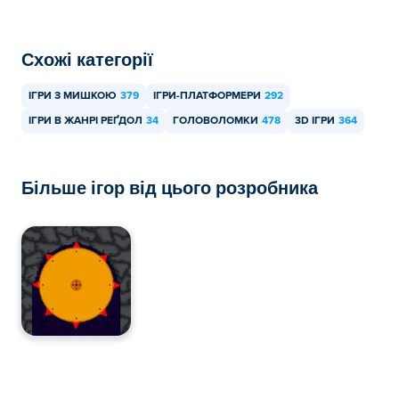
У Puppetman: Ragdoll Puzzle можна грати на
комп’ютері та мобільних пристроях, таких як
Схожі категорії
телефони та планшети.
ІГРИ З МИШКОЮ
379
ІГРИ-ПЛАТФОРМЕРИ
292
ІГРИ В ЖАНРІ РЕҐДОЛ
34
ГОЛОВОЛОМКИ
478
3D ІГРИ
364
Більше ігор від цього розробника