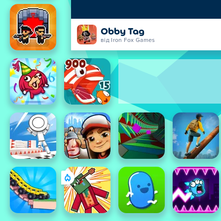
Obby Tag
від Iron Fox Games