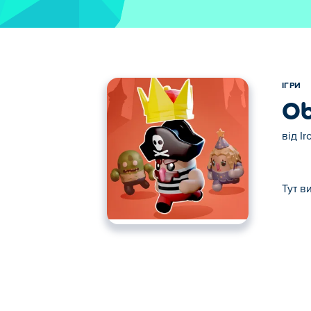
ІГРИ
Ob
від
Ir
Тут в
Тут ви можете грати в Obby Tag. Obby Ta