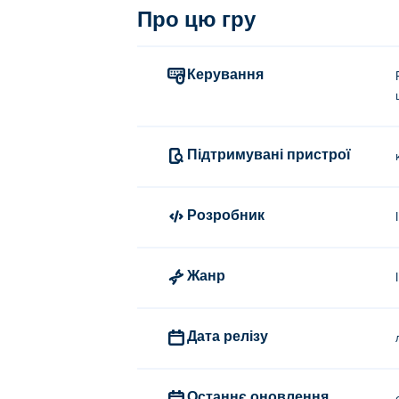
Про цю гру
Керування
Підтримувані пристрої
Розробник
Жанр
Дата релізу
Останнє оновлення