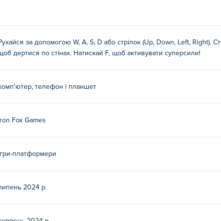
Рухайся за допомогою W, A, S, D або стрілок (Up, Down, Left, Right). 
щоб дертися по стінах. Натискай F, щоб активувати суперсили!
комп'ютер, телефон і планшет
Iron Fox Games
Ігри-платформери
липень 2024 р.