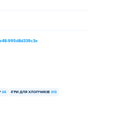
-9e48-995d8d339c3e
Р
34
ІГРИ ДЛЯ ХЛОПЧИКІВ
313