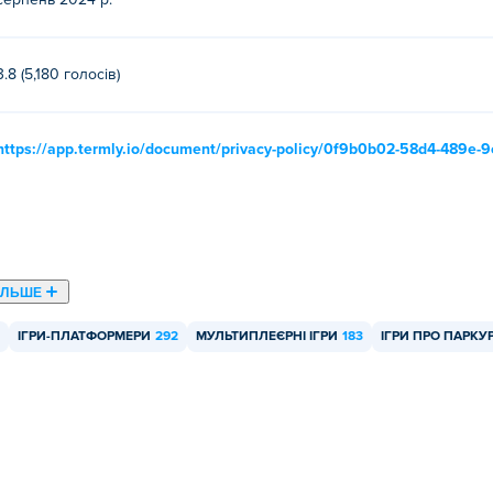
серпень 2024 р.
3.8 (5,180 голосів)
https://app.termly.io/document/privacy-policy/0f9b0b02-58d4-489e
ІЛЬШЕ
ІГРИ-ПЛАТФОРМЕРИ
292
МУЛЬТИПЛЕЄРНІ ІГРИ
183
ІГРИ ПРО ПАРКУ