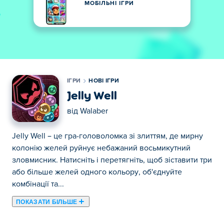
МОБІЛЬНІ ІГРИ
ІГРИ
НОВІ ІГРИ
Jelly Well
від
Walaber
Jelly Well – це гра-головоломка зі злиттям, де мирну
колонію желей руйнує небажаний восьмикутний
зловмисник. Натисніть і перетягніть, щоб зіставити три
або більше желей одного кольору, об'єднуйте
комбінації та...
ПОКАЗАТИ БІЛЬШЕ
Jelly Well – це гра-головоломка зі злиттям, де мирну