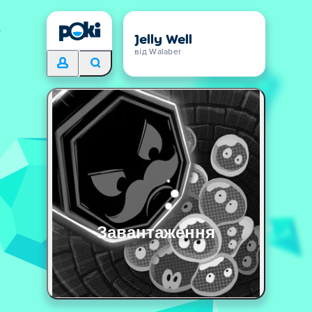
Jelly Well
від Walaber
Завантаження