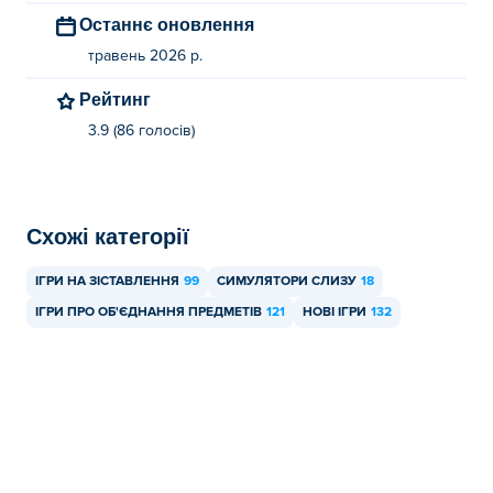
Ви можете грати в Jelly Well безкоштовно на Poki.
Останнє оновлення
Чи можу я грати в Jelly Well на мобільних
травень 2026 р.
пристроях та настільних комп'ютерах?
Рейтинг
У гру Jelly Well можна грати на комп'ютері та
3.9 (86 голосів)
мобільних пристроях, таких як телефони та планшети.
Схожі категорії
ІГРИ НА ЗІСТАВЛЕННЯ
99
СИМУЛЯТОРИ СЛИЗУ
18
ІГРИ ПРО ОБ'ЄДНАННЯ ПРЕДМЕТІВ
121
НОВІ ІГРИ
132