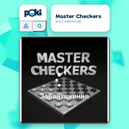
Master Checkers
від Codethislab
Завантаження