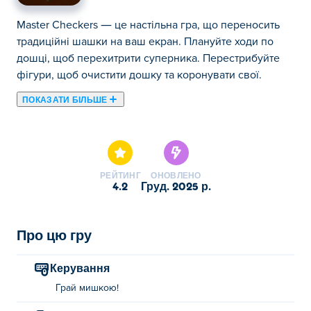
Master Checkers — це настільна гра, що переносить
традиційні шашки на ваш екран. Плануйте ходи по
дошці, щоб перехитрити суперника. Перестрибуйте
фігури, щоб очистити дошку та коронувати свої.
ПОКАЗАТИ БІЛЬШЕ
Тут ви можете грати в Master Checkers. Master
Checkers є одним із наших обраних Настільні ігри.
РЕЙТИНГ
ОНОВЛЕНО
4.2
груд. 2025 р.
Про цю гру
Керування
Грай мишкою!