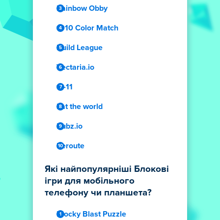
Rainbow Obby
1010 Color Match
Build League
Vectaria.io
11-11
Eat the world
Kubz.io
Reroute
Які найпопулярніші Блокові
ігри для мобільного
телефону чи планшета?
Blocky Blast Puzzle