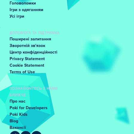
Головоломки
Ігри з одяганням
Усі ігри
ДОПОМОГА ТА ПІДТРИМКА
Поширені запитання
Зворотній зв'язок
Центр конфіденційності
Privacy Statement
Cookie Statement
Terms of Use
ПОЗНАЙОМТЕСЬ З НАМИ
БЛИЖЧЕ
Про нас
Poki for Developers
Poki Kids
Blog
Вакансії