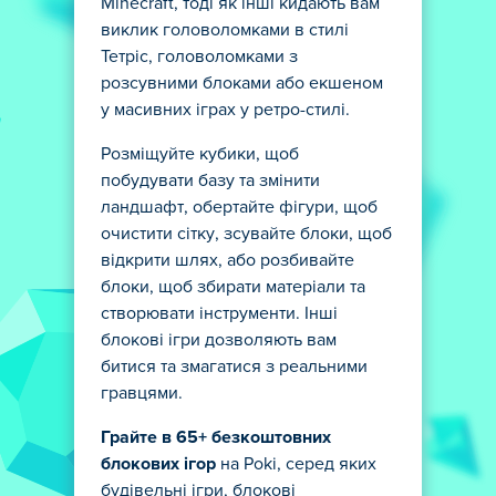
Minecraft, тоді як інші кидають вам
виклик головоломками в стилі
Тетріс, головоломками з
розсувними блоками або екшеном
у масивних іграх у ретро-стилі.
Розміщуйте кубики, щоб
побудувати базу та змінити
ландшафт, обертайте фігури, щоб
очистити сітку, зсувайте блоки, щоб
відкрити шлях, або розбивайте
блоки, щоб збирати матеріали та
створювати інструменти. Інші
блокові ігри дозволяють вам
битися та змагатися з реальними
гравцями.
Грайте в 65+ безкоштовних
блокових ігор
на Poki, серед яких
будівельні ігри, блокові