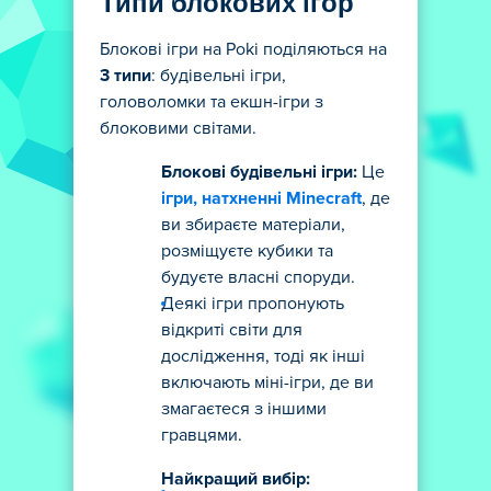
Типи блокових ігор
Блокові ігри на Poki поділяються на
3 типи
: будівельні ігри,
головоломки та екшн-ігри з
блоковими світами.
Блокові будівельні ігри:
Це
ігри, натхненні Minecraft
, де
ви збираєте матеріали,
розміщуєте кубики та
будуєте власні споруди.
Деякі ігри пропонують
відкриті світи для
дослідження, тоді як інші
включають міні-ігри, де ви
змагаєтеся з іншими
гравцями.
Найкращий вибір: