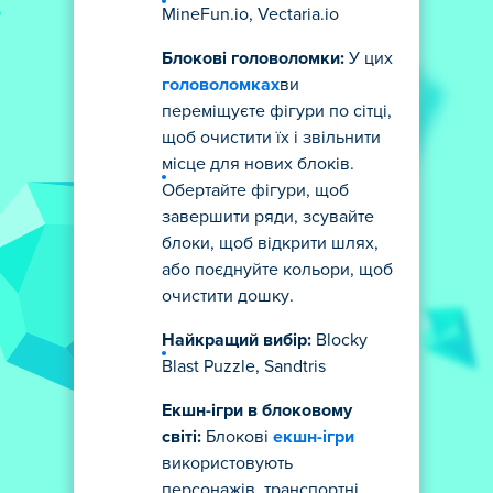
MineFun.io, Vectaria.io
Блокові головоломки:
У цих
головоломках
ви
переміщуєте фігури по сітці,
щоб очистити їх і звільнити
місце для нових блоків.
Обертайте фігури, щоб
завершити ряди, зсувайте
блоки, щоб відкрити шлях,
або поєднуйте кольори, щоб
очистити дошку.
Найкращий вибір:
Blocky
Blast Puzzle, Sandtris
Екшн-ігри в блоковому
світі:
Блокові
екшн-ігри
використовують
персонажів, транспортні