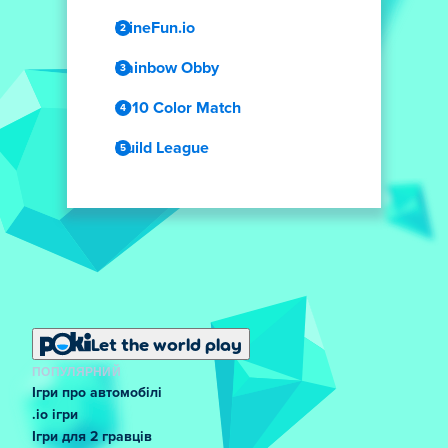
MineFun.io
Rainbow Obby
1010 Color Match
Build League
Let the world play
ПОПУЛЯРНИЙ
Ігри про автомобілі
.io ігри
Ігри для 2 гравців