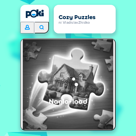
Cozy Puzzles
ni VladislavZhidko
Naglo-load