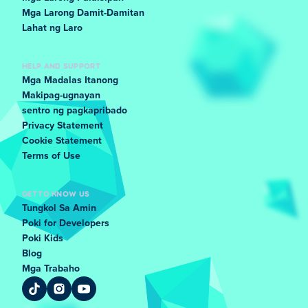
Mga Larong Damit-Damitan
Lahat ng Laro
HELP AND SUPPORT
Mga Madalas Itanong
Makipag-ugnayan
sentro ng pagkapribado
Privacy Statement
Cookie Statement
Terms of Use
GET TO KNOW US
Tungkol Sa Amin
Poki for Developers
Poki Kids
Blog
Mga Trabaho