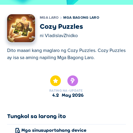
MGA LARO
MGA BAGONG LARO
Cozy Puzzles
ni
VladislavZhidko
Dito maaari kang maglaro ng Cozy Puzzles. Cozy Puzzles
ay isa sa aming napiling Mga Bagong Laro.
Dito maaari kang maglaro ng Cozy Puzzles. Cozy Puzzles
ay isa sa aming napiling Mga Bagong Laro.
RATING
NA-UPDATE
4.2
May 2026
Tungkol sa larong ito
Mga sinusuportahang device