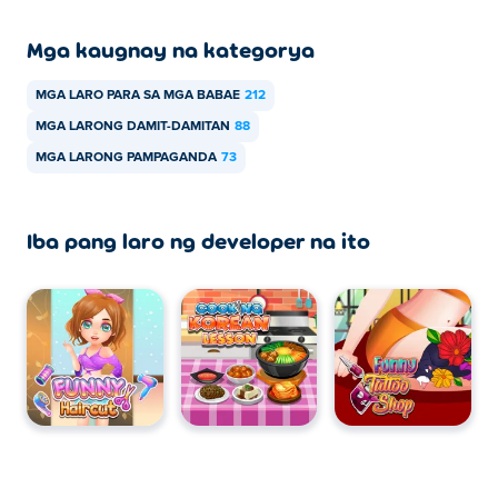
Poki.
Mga kaugnay na kategorya
Maaari ko bang laruin ang BFF Math Class sa
mga mobile device at desktop?
MGA LARO PARA SA MGA BABAE
212
Maaaring laruin ang BFF Math Class sa iyong computer at
MGA LARONG DAMIT-DAMITAN
88
mga mobile device tulad ng mga telepono at tablet.
MGA LARONG PAMPAGANDA
73
Iba pang laro ng developer na ito