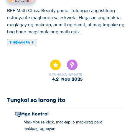
BFF Math Class: Beauty game. Tulungan ang istilong
estudyante maghanda sa eskwela. Hugasan ang mukha,
maglagay ng makeup, pumili ng damit, at mag-impake ng
bag bago magsimula ang math quiz.
TINGNAN PA
Ang BFF Math Class ay isang maganda at naka-istilong
dress-up game kung saan kailangan mong maghanda
para sa isang araw sa paaralan kasama ang iyong mga
kaibigan. Maghugas ng mukha, maglagay ng kaunting
RATING
NA-UPDATE
make-up, magbihis at iimpake ang iyong bag, dahil
4.2
Nob 2025
magsisimula na ang klase ngayon! Huwag kalimutang
makinig, dahil may isang mahirap na pagsusulit sa
matematika na naghihintay sa iyo. Alam mo ba kung
Tungkol sa larong ito
paano lutasin nang may istilo?
Mga Kontrol
Paano laruin ang BFF Math Class?
Mag-Mouse click, mag-tap, o mag-drag para
makipag-ugnayan.
I-click, i-tap, o i-drag sa screen para makipag-ugnayan.