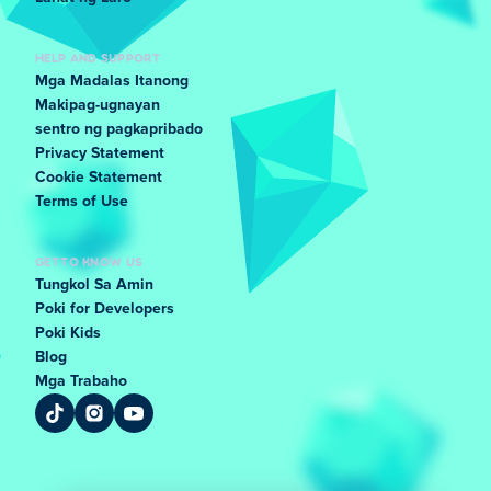
HELP AND SUPPORT
Mga Madalas Itanong
Makipag-ugnayan
sentro ng pagkapribado
Privacy Statement
Cookie Statement
Terms of Use
GET TO KNOW US
Tungkol Sa Amin
Poki for Developers
Poki Kids
Blog
Mga Trabaho