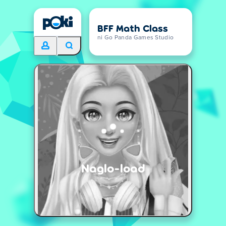
BFF Math Class
ni Go Panda Games Studio
Naglo-load