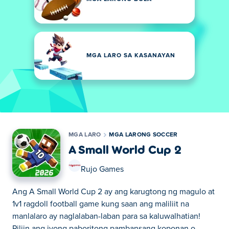
MGA LARO SA KASANAYAN
MGA LARO
MGA LARONG SOCCER
A Small World Cup 2
Rujo Games
Ang A Small World Cup 2 ay ang karugtong ng magulo at
1v1 ragdoll football game kung saan ang maliliit na
manlalaro ay naglalaban-laban para sa kaluwalhatian!
Piliin ang iyong paboritong pambansang koponan o