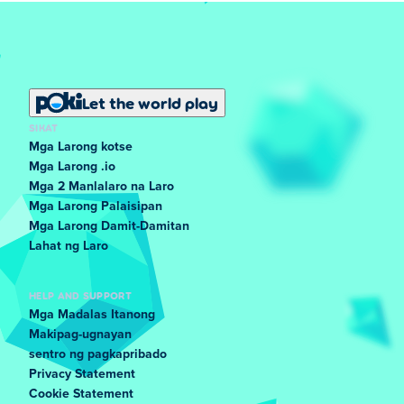
Let the world play
SIKAT
Mga Larong kotse
Mga Larong .io
Mga 2 Manlalaro na Laro
Mga Larong Palaisipan
Mga Larong Damit-Damitan
Lahat ng Laro
HELP AND SUPPORT
Mga Madalas Itanong
Makipag-ugnayan
sentro ng pagkapribado
Privacy Statement
Cookie Statement