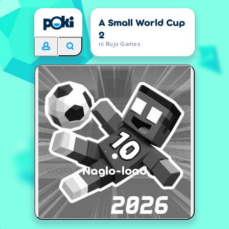
A Small World Cup
2
ni Rujo Games
Naglo-load