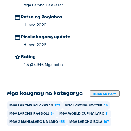
Mga Larong Palakasan
Pindutin nang matagal para mag-asinta, bitawan para
bumaril.
Petsa ng Paglabas
Hunyo 2026
Sino ang lumikha ng Isang Maliit na World Cup
2?
Pinakabagong update
Hunyo 2026
Ang A Small World Cup 2 ay nilikha ng Rujo Games.
Laruin ang iba pa nilang mga laro sa Poki:
Sling World
Rating
Cup
at
A Small World Cup
!
4.5 (35,946 Mga boto)
Paano ko malalaro ang A Small World Cup 2
nang libre?
Mga kaugnay na kategorya
TINGNAN PA
Maaari mong laruin ang A Small World Cup 2 nang libre
sa Poki.
MGA LARONG PALAKASAN
172
MGA LARONG SOCCER
46
Maaari ko bang laruin ang A Small World Cup
MGA LARONG RAGDOLL
34
MGA WORLD CUP NA LARO
11
2 sa mga mobile device at desktop?
MGA 2 MANLALARO NA LARO
155
MGA LARONG BOLA
107