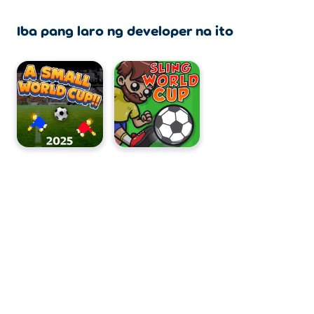
Maaaring laruin ang A Small World Cup 2 sa iyong
computer at mga mobile device tulad ng mga telepono at
Iba pang laro ng developer na ito
tablet.
Maaari ba akong maglaro ng A Small World
Cup 2 kasama ang aking kaibigan?
Oo! Ang A Small World Cup 2 ay isang single o local
multiplayer na laro para makapaglaro ka kasama ang
iyong kaibigan sa iisang device!