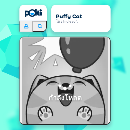
Puffy Cat
โดย Indiesoft
กำลังโหลด