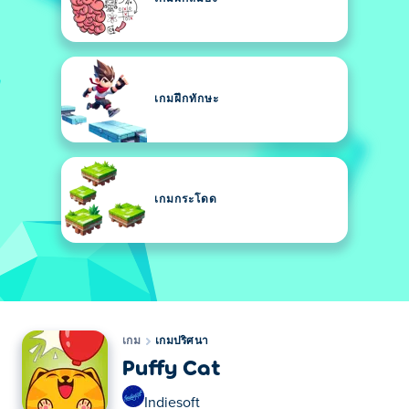
เกมฝึกทักษะ
เกมกระโดด
เกม
เกมปริศนา
Puffy Cat
Indiesoft