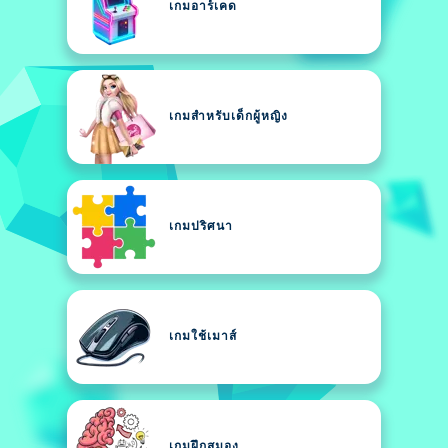
เกมอาร์เคด
เกมสำหรับเด็กผู้หญิง
เกมปริศนา
เกมใช้เมาส์
เกมฝึกสมอง