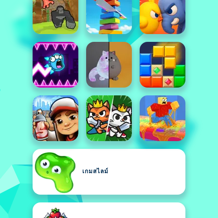
เกมสไลม์