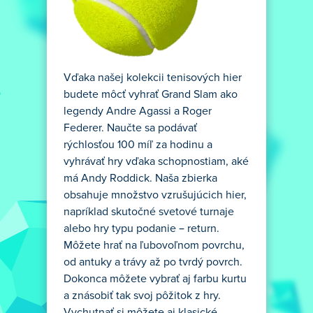
Vďaka našej kolekcii tenisových hier
budete môcť vyhrať Grand Slam ako
legendy Andre Agassi a Roger
Federer. Naučte sa podávať
rýchlosťou 100 míľ za hodinu a
vyhrávať hry vďaka schopnostiam, aké
má Andy Roddick. Naša zbierka
obsahuje množstvo vzrušujúcich hier,
napríklad skutočné svetové turnaje
alebo hry typu podanie – return.
Môžete hrať na ľubovoľnom povrchu,
od antuky a trávy až po tvrdý povrch.
Dokonca môžete vybrať aj farbu kurtu
a znásobiť tak svoj pôžitok z hry.
Vychutnať si môžete aj klasické