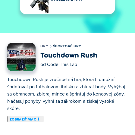
HRY
ŠPORTOVÉ HRY
Touchdown Rush
od
Code This Lab
Touchdown Rush je zručnostná hra, ktorá ti umožní
šprintovať po futbalovom ihrisku a zbierať body. Vyhýbaj
sa obrancom, zbieraj mince a šprintuj do koncovej zóny.
Načasuj pohyby, vyhni sa zákrokom a získaj vysoké
skóre.
ZOBRAZIŤ VIAC
Tu si môžete zahrať Touchdown Rush. Touchdown Rush
je jednou z našich vybraných Športové hry.