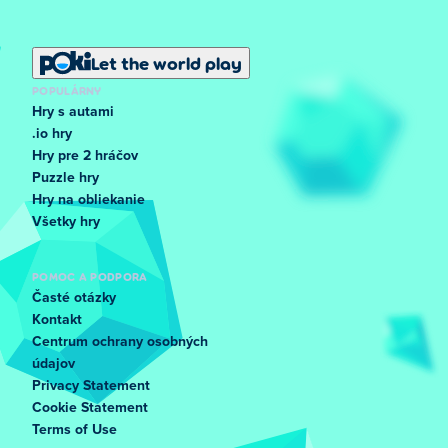
Let the world play
POPULÁRNY
Hry s autami
.io hry
Hry pre 2 hráčov
Puzzle hry
Hry na obliekanie
Všetky hry
POMOC A PODPORA
Časté otázky
Kontakt
Centrum ochrany osobných
údajov
Privacy Statement
Cookie Statement
Terms of Use