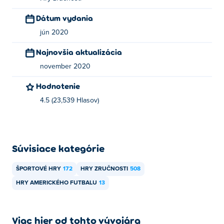
Dátum vydania
jún 2020
Najnovšia aktualizácia
november 2020
Hodnotenie
4.5 (23,539 Hlasov)
Súvisiace kategórie
ŠPORTOVÉ HRY
172
HRY ZRUČNOSTI
508
HRY AMERICKÉHO FUTBALU
13
Viac hier od tohto vývojára