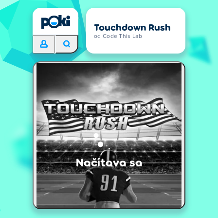
Touchdown Rush
od Code This Lab
Načítava sa