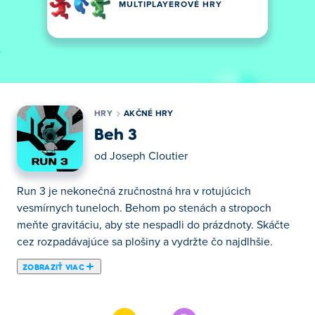
MULTIPLAYEROVÉ HRY
HRY
AKČNÉ HRY
Beh 3
od
Joseph Cloutier
Run 3 je nekonečná zručnostná hra v rotujúcich
vesmírnych tuneloch. Behom po stenách a stropoch
meňte gravitáciu, aby ste nespadli do prázdnoty. Skáčte
cez rozpadávajúce sa plošiny a vydržte čo najdlhšie.
ZOBRAZIŤ VIAC
Bežte a skáčte v nebezpečných tuneloch vo vesmíre.
Táto intenzívna akčná hra vás zavedie na desivé cestu