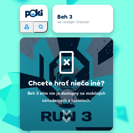
Beh 3
od Joseph Cloutier
Chcete hrať niečo iné?
Beh 3 ešte nie je dostupný na mobilných
zariadeniach a tabletoch.