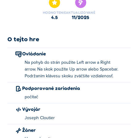
cez prísne stráženú oblasť. Vašou úlohou je viesť malého
mimozemšťana cez neustále sa vyvíjajúce územia. Bežte
HODNOTENIE
AKTUALIZOVANÉ
okolo stien a nájdite najbezpečnejšiu trasu!
4.5
11/2025
O tejto hre
Ovládanie
Na pohyb do strán použite Left arrow a Right
arrow. Na skok použite Up arrow alebo Spacebar.
Podržaním klávesu skoku zväčšíte vzdialenosť.
Podporované zariadenia
počítač
Vývojár
Joseph Cloutier
Žáner