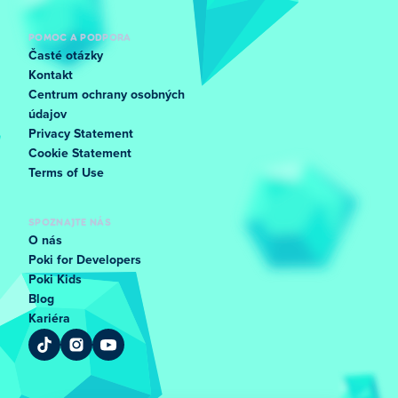
POMOC A PODPORA
Časté otázky
Kontakt
Centrum ochrany osobných
údajov
Privacy Statement
Cookie Statement
Terms of Use
SPOZNAJTE NÁS
O nás
Poki for Developers
Poki Kids
Blog
Kariéra