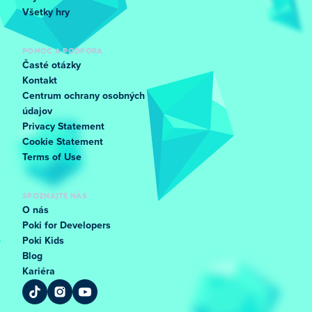
Všetky hry
POMOC A PODPORA
Časté otázky
Kontakt
Centrum ochrany osobných
údajov
Privacy Statement
Cookie Statement
Terms of Use
SPOZNAJTE NÁS
O nás
Poki for Developers
Poki Kids
Blog
Kariéra