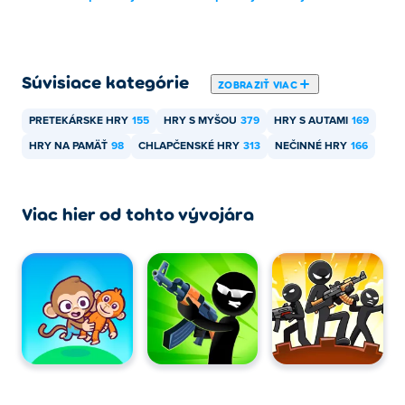
Súvisiace kategórie
ZOBRAZIŤ VIAC
PRETEKÁRSKE HRY
155
HRY S MYŠOU
379
HRY S AUTAMI
169
HRY NA PAMÄŤ
98
CHLAPČENSKÉ HRY
313
NEČINNÉ HRY
166
Viac hier od tohto vývojára