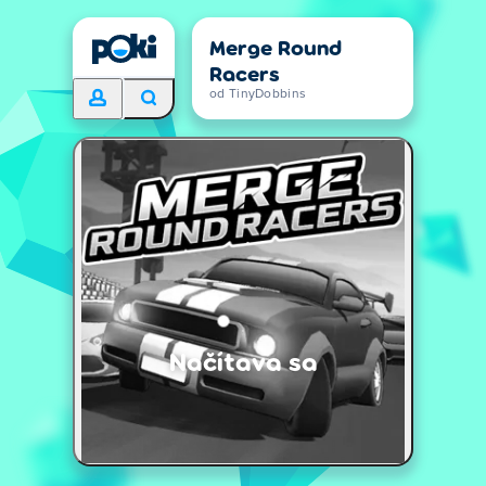
Merge Round
Racers
od TinyDobbins
Načítava sa