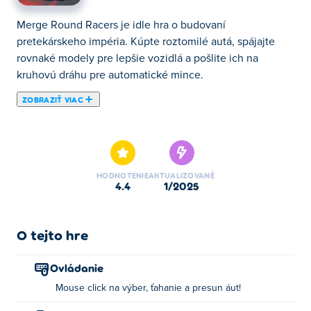
Merge Round Racers je idle hra o budovaní
pretekárskeho impéria. Kúpte roztomilé autá, spájajte
rovnaké modely pre lepšie vozidlá a pošlite ich na
kruhovú dráhu pre automatické mince.
ZOBRAZIŤ VIAC
Tu si môžete zahrať Merge Round Racers. Merge Round
Racers je jednou z našich vybraných Hry s autami.
HODNOTENIE
AKTUALIZOVANÉ
4.4
1/2025
O tejto hre
Ovládanie
Mouse click na výber, ťahanie a presun áut!