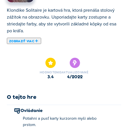
Klondike Solitaire je kartová hra, ktorá prenáša stolový
zážitok na obrazovku. Usporiadajte karty zostupne a
striedajte farby, aby ste vytvorili základné kôpky od esa
po kráľa.
ZOBRAZIŤ VIAC
Tu si môžete zahrať Klondike Solitaire. Klondike Solitaire
je jednou z našich vybraných Hry s kartami.
HODNOTENIE
AKTUALIZOVANÉ
3.4
4/2022
O tejto hre
Ovládanie
Potiahni a pusť karty kurzorom myši alebo
prstom.