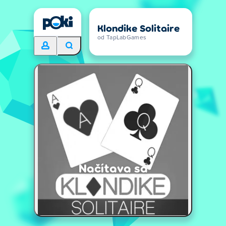
Klondike Solitaire
od TapLabGames
Načítava sa