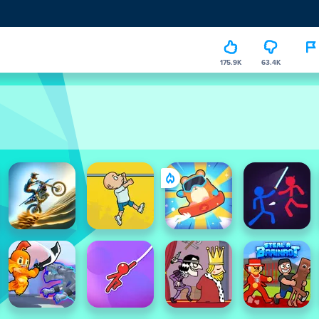
175.9K
63.4K