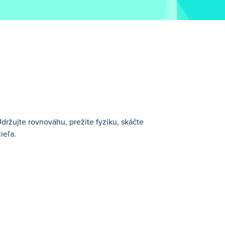
 Udržujte rovnováhu, prežite fyziku, skáčte
ieľa.