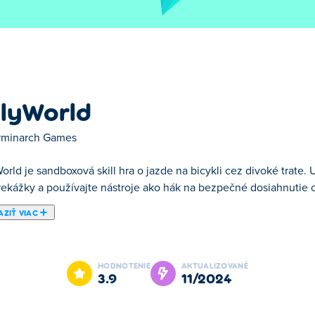
llyWorld
rminarch Games
orld je sandboxová skill hra o jazde na bicykli cez divoké trate.
rekážky a používajte nástroje ako hák na bezpečné dosiahnutie c
ZIŤ VIAC
 je jednou z našich vybraných .
HODNOTENIE
AKTUALIZOVANÉ
3.9
11/2024