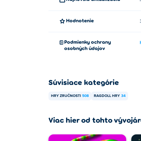
Hodnotenie
Podmienky ochrany
osobných údajov
Súvisiace kategórie
HRY ZRUČNOSTI
508
RAGDOLL HRY
34
Viac hier od tohto vývojá