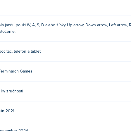
Na jazdu použi W, A, S, D alebo šípky Up arrow, Down arrow, Left arrow, 
otočenie.
počítač, telefón a tablet
Terminarch Games
Hry zručnosti
jún 2021