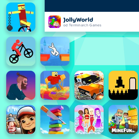
JollyWorld
od Terminarch Games