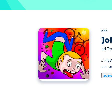
HRY
Jo
od
Te
JollyW
cez p
ZOBRA
Tu si môžete zahrať JollyWorld. JollyWorld