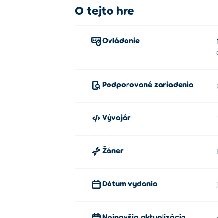
O tejto hre
Ovládanie
Podporované zariadenia
Vývojár
Žáner
Dátum vydania
Najnovšia aktualizácia