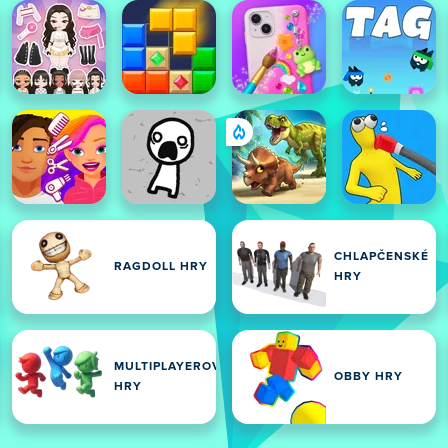
CHLAPČENSKÉ
RAGDOLL HRY
HRY
MULTIPLAYEROVÉ
OBBY HRY
HRY