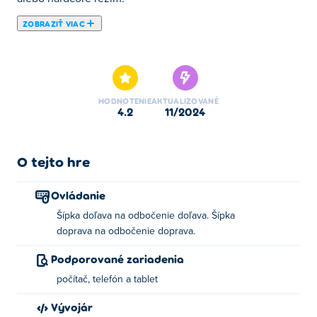
ZOBRAZIŤ VIAC
Tu si môžete zahrať Eagle Ride. Eagle Ride je jednou z
našich vybraných Hry zručnosti.
HODNOTENIE
AKTUALIZOVANÉ
4.2
11/2024
O tejto hre
Ovládanie
Šípka doľava na odbočenie doľava. Šípka
doprava na odbočenie doprava.
Podporované zariadenia
počítač, telefón a tablet
Vývojár