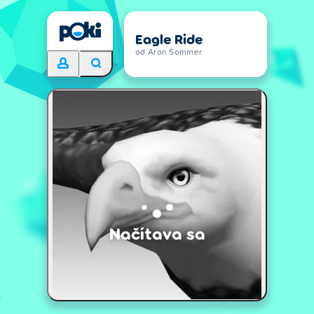
Eagle Ride
od Aron Sommer
Načítava sa