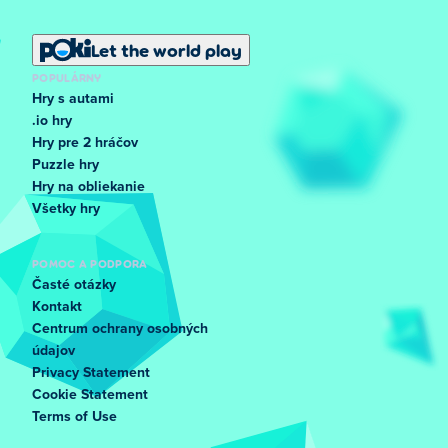
Let the world play
POPULÁRNY
Hry s autami
.io hry
Hry pre 2 hráčov
Puzzle hry
Hry na obliekanie
Všetky hry
POMOC A PODPORA
Časté otázky
Kontakt
Centrum ochrany osobných
údajov
Privacy Statement
Cookie Statement
Terms of Use