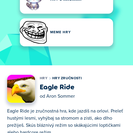
MEME HRY
HRY
HRY ZRUČNOSTI
Eagle Ride
od
Aron Sommer
Eagle Ride je zručnostná hra, kde jazdíš na orlovi. Preleť
hustými lesmi, vyhýbaj sa stromom a zisti, ako dlho
prežiješ. Skús bláznivý režim so skákajúcimi loptičkami
alebo hardcore režim.