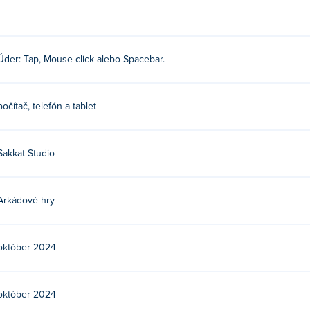
Úder: Tap, Mouse click alebo Spacebar.
počítač, telefón a tablet
Sakkat Studio
Arkádové hry
október 2024
október 2024