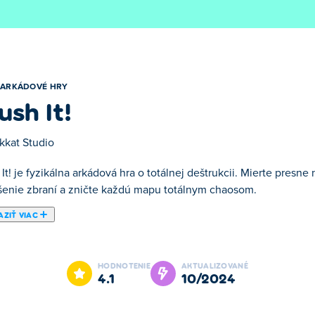
ARKÁDOVÉ HRY
ush It!
kkat Studio
It! je fyzikálna arkádová hra o totálnej deštrukcii. Mierte presne
šenie zbraní a zničte každú mapu totálnym chaosom.
ZIŤ VIAC
e jednou z našich vybraných Arkádové hry.
HODNOTENIE
AKTUALIZOVANÉ
4.1
10/2024