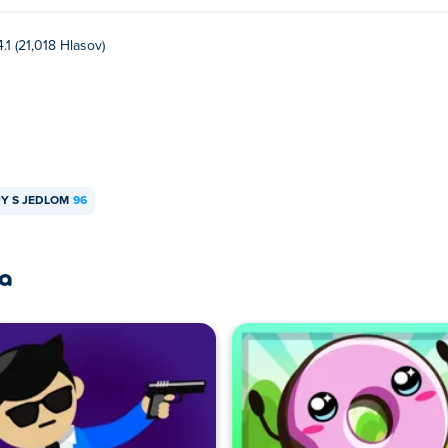
4.1 (21,018 Hlasov)
Y S JEDLOM
96
ra