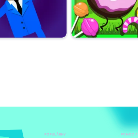
POPULÁRNY
POMOC A