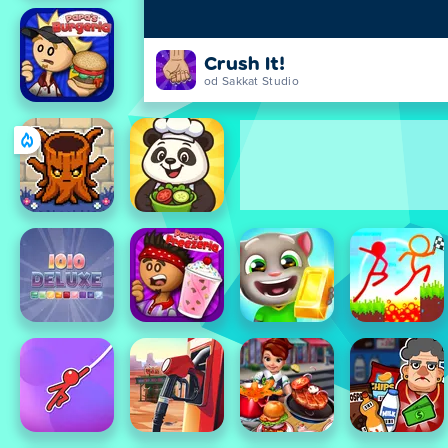
Crush It!
od Sakkat Studio