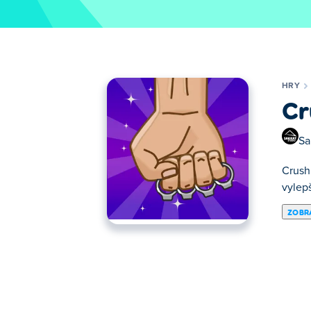
HRY
Cr
Sa
Crush 
vylep
ZOBRA
Tu si môžete zahrať Crush It!. Crush It! j