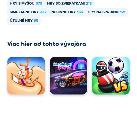
HRY S MYŠOU
379
HRY SO ZVIERATKAMI
213
SIMULAČNÉ HRY
332
NEČINNÉ HRY
165
HRY NA SPÁJANIE
121
ÚTULNÉ HRY
95
Viac hier od tohto vývojára