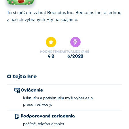
Tu si môžete zahrať Beecoins Inc. Beecoins Inc je jednou
z našich vybraných Hry na spájanie.
Tu si môžete zahrať Beecoins Inc. Beecoins Inc je jednou
z našich vybraných Hry na spájanie.
HODNOTENIE
AKTUALIZOVANÉ
4.2
6/2022
O tejto hre
Ovládanie
Kliknutím a potiahnutím myši vyberieš a
presunieš včely.
Podporované zariadenia
počítač, telefón a tablet