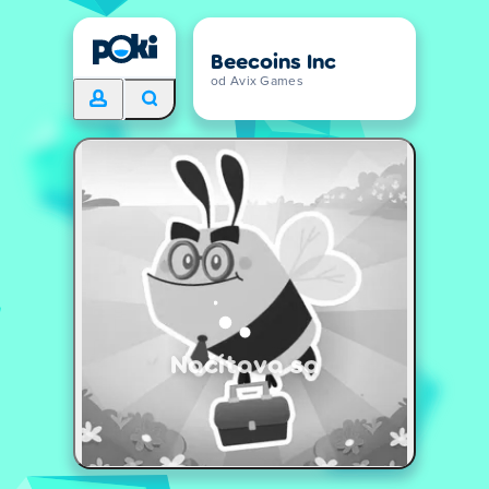
Beecoins Inc
od Avix Games
Načítava sa