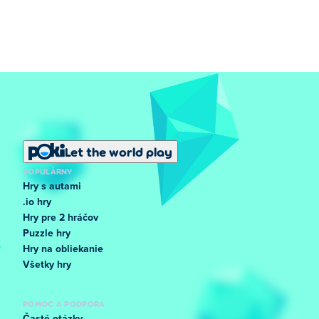
Let the world play
POPULÁRNY
Hry s autami
.io hry
Hry pre 2 hráčov
Puzzle hry
Hry na obliekanie
Všetky hry
POMOC A PODPORA