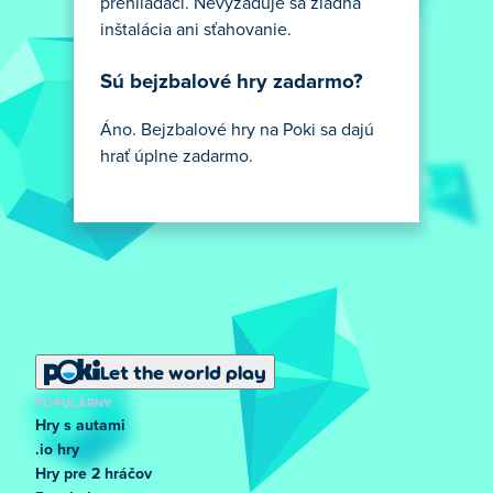
prehliadači. Nevyžaduje sa žiadna
inštalácia ani sťahovanie.
Sú bejzbalové hry zadarmo?
Áno. Bejzbalové hry na Poki sa dajú
hrať úplne zadarmo.
Let the world play
POPULÁRNY
Hry s autami
.io hry
Hry pre 2 hráčov