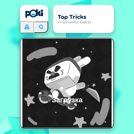
Tap Tricks
от Gesinimo Games
Загрузка