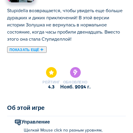
Stupidella возвращается, чтобы увидеть еще больше
дурацких и диких приключений! В этой версии
истории Золушка не вернулась в нормальное
состояние, когда часы пробили двенадцать. Вместо
этого она стала Ступиделлой!
ПОКАЗАТЬ ЕЩЁ
Stupidella возвращается, чтобы увидеть еще больше
дурацких и диких приключений! В этой версии
истории Золушка не вернулась в нормальное
состояние, когда часы пробили двенадцать. Вместо
РЕЙТИНГ
ОБНОВЛЕНО
этого она стала Ступиделлой! Ремонтируйте машину,
4.3
нояб. 2024 г.
сражайтесь со злыми космонавтами, уничтожайте
призраков или играйте на барабанах — ей под силу
все! Все, что ей нужно, это ваша помощь, чтобы найти
Об этой игре
правильное решение, которое не всегда может быть
легко найти. Не волнуйтесь, если вы застряли на
Управление
сложном уровне, вы всегда можете попросить
Щелкай Mouse click по разным уровням,