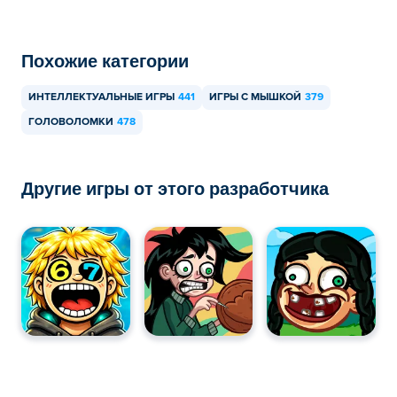
В Stupidella 2 можно играть на компьютере и
мобильных устройствах, таких как телефоны и
Похожие категории
планшеты.
ИНТЕЛЛЕКТУАЛЬНЫЕ ИГРЫ
441
ИГРЫ С МЫШКОЙ
379
ГОЛОВОЛОМКИ
478
Другие игры от этого разработчика