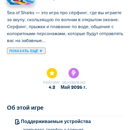
Sea of Sharks — это игра про сёрфинг, где вы играете
за акулу, скользящую по волнам в открытом океане.
Серфинг, прыжки и плавание по воде, общение с
колоритными персонажами, которые будут отправлять
вас на забавные...
ПОКАЗАТЬ ЕЩЁ
Sea of Sharks — это игра про сёрфинг, где вы играете
за акулу, скользящую по волнам в открытом океане.
Серфинг, прыжки и плавание по воде, общение с
колоритными персонажами, которые будут отправлять
РЕЙТИНГ
ОБНОВЛЕНО
вас на забавные задания. Зарабатывайте монеты,
4.2
май 2026 г.
тратьте их на новые образы и продолжайте
исследовать океан. Только остерегайтесь больших
кораблей на своем пути. Океан ваш — вперед,
Об этой игре
покоряйте волны!
Поддерживаемые устройства
Как играть в Sea of Sharks?
компьютер, телефон и планшет