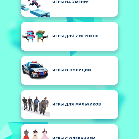
ИГРЫ НА УМЕНИЯ
ИГРЫ ДЛЯ 2 ИГРОКОВ
ИГРЫ О ПОЛИЦИИ
ИГРЫ ДЛЯ МАЛЬЧИКОВ
ИГРЫ С ОДЕВАНИЕМ