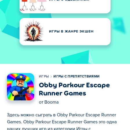
ИГРЫ В ЖАНРЕ ЭКШЕН
ИГРЫ
ИГРЫ С ПРЕПЯТСТВИЯМИ
Obby Parkour Escape
Runner Games
от
Booma
Здесь можно сыграть в Obby Parkour Escape Runner
Games. Obby Parkour Escape Runner Games это одна
наших лучших игр из категории Игры с