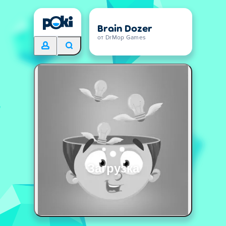
Brain Dozer
от DrMop Games
Загрузка