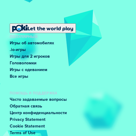
Let the world play
ПОПУЛЯРНЫЙ
Игры об автомобилях
.io-игры
Игры для 2 игроков
Головоломки
Игры с одеванием
Все игры
ПОМОЩЬ И ПОДДЕРЖКА
Часто задаваемые вопросы
Обратная связь
Центр конфиденциальности
Privacy Statement
Cookie Statement
Terms of Use