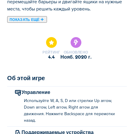
перемещайте барьеры и двигайте ящики на нужные
места, чтобы решить каждый уровень.
ПОКАЗАТЬ ЕЩЁ
Здесь можно сыграть в Box Kid Puzzles. Box Kid
Puzzles это одна наших лучших игр из категории
Головоломки.
РЕЙТИНГ
ОБНОВЛЕНО
4.4
нояб. 2020 г.
Об этой игре
Управление
Используйте W, A, S, D или стрелки Up arrow,
Down arrow, Left arrow, Right arrow для
движения. Нажмите Backspace для перемотки
назад.
Поддерживаемые устройства