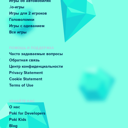
Игры об автомобилях
.io-игры
Игры для 2 игроков
Головоломки
Игры с одеванием
Все игры
ПОМОЩЬ И ПОДДЕРЖКА
Часто задаваемые вопросы
Обратная связь
Центр конфиденциальности
Privacy Statement
Cookie Statement
Terms of Use
УЗНАЙТЕ НАС
О нас
Poki for Developers
Poki Kids
Blog