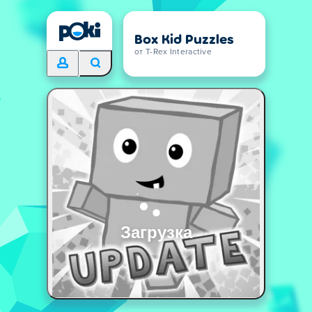
Box Kid Puzzles
от T-Rex Interactive
Загрузка