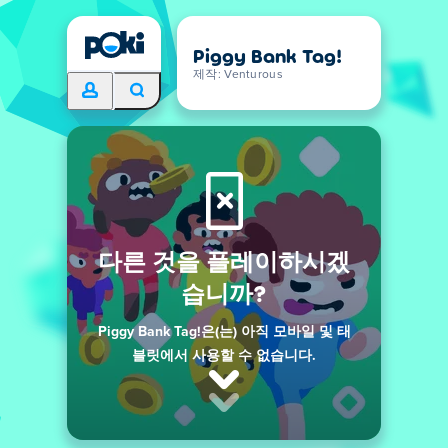
Piggy Bank Tag!
제작: Venturous
다른 것을 플레이하시겠
습니까?
Piggy Bank Tag!은(는) 아직 모바일 및 태
블릿에서 사용할 수 없습니다.