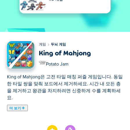
게임
두뇌 게임
King of Mahjong
Potato Jam
King of Mahjong은 고전 타일 매칭 퍼즐 게임입니다. 동일
한 타일 쌍을 맞춰 보드에서 제거하세요. 시간 내 모든 층
을 제거하고 왕관을 차지하려면 신중하게 수를 계획하세
요.
더 보기
King of Mah Jong은 고전적인 마작 경험을 완전히 새로운
차원으로 끌어올린 퍼즐 게임입니다. 당신의 목표는 3개
이하의 직선을 사용하여 두 개의 동일한 타일을 연결하는