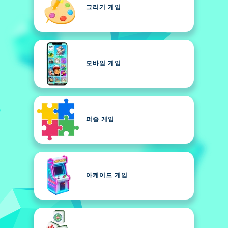
그리기 게임
모바일 게임
퍼즐 게임
아케이드 게임