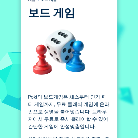
게임
보드 게임
보드 게임
Poki의 보드게임은 체스부터 인기 파
티 게임까지, 무료 클래식 게임에 온라
인으로 생명을 불어넣습니다. 브라우
저에서 무료로 즉시 플레이할 수 있어
간단한 게임에 안성맞춤입니다.