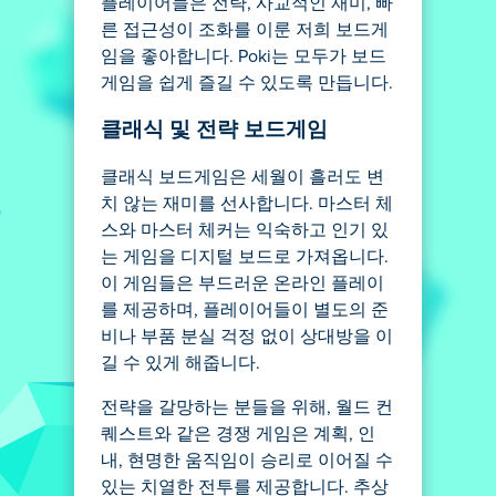
플레이어들은 전략, 사교적인 재미, 빠
른 접근성이 조화를 이룬 저희 보드게
임을 좋아합니다. Poki는 모두가 보드
게임을 쉽게 즐길 수 있도록 만듭니다.
클래식 및 전략 보드게임
클래식 보드게임은 세월이 흘러도 변
치 않는 재미를 선사합니다. 마스터 체
스와 마스터 체커는 익숙하고 인기 있
는 게임을 디지털 보드로 가져옵니다.
이 게임들은 부드러운 온라인 플레이
를 제공하며, 플레이어들이 별도의 준
비나 부품 분실 걱정 없이 상대방을 이
길 수 있게 해줍니다.
전략을 갈망하는 분들을 위해, 월드 컨
퀘스트와 같은 경쟁 게임은 계획, 인
내, 현명한 움직임이 승리로 이어질 수
있는 치열한 전투를 제공합니다. 추상