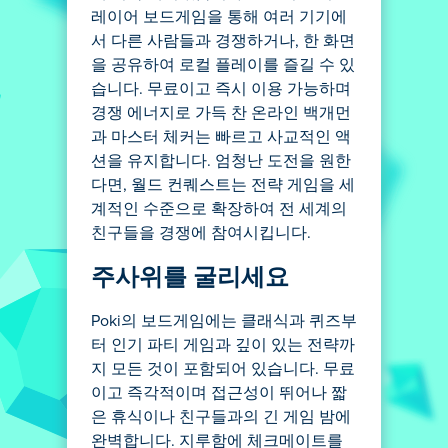
레이어 보드게임을 통해 여러 기기에
서 다른 사람들과 경쟁하거나, 한 화면
을 공유하여 로컬 플레이를 즐길 수 있
습니다. 무료이고 즉시 이용 가능하며
경쟁 에너지로 가득 찬 온라인 백개먼
과 마스터 체커는 빠르고 사교적인 액
션을 유지합니다. 엄청난 도전을 원한
다면, 월드 컨퀘스트는 전략 게임을 세
계적인 수준으로 확장하여 전 세계의
친구들을 경쟁에 참여시킵니다.
주사위를 굴리세요
Poki의 보드게임에는 클래식과 퀴즈부
터 인기 파티 게임과 깊이 있는 전략까
지 모든 것이 포함되어 있습니다. 무료
이고 즉각적이며 접근성이 뛰어나 짧
은 휴식이나 친구들과의 긴 게임 밤에
완벽합니다. 지루함에 체크메이트를