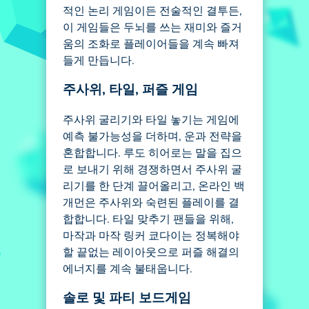
적인 논리 게임이든 전술적인 결투든,
이 게임들은 두뇌를 쓰는 재미와 즐거
움의 조화로 플레이어들을 계속 빠져
들게 만듭니다.
주사위, 타일, 퍼즐 게임
주사위 굴리기와 타일 놓기는 게임에
예측 불가능성을 더하며, 운과 전략을
혼합합니다. 루도 히어로는 말을 집으
로 보내기 위해 경쟁하면서 주사위 굴
리기를 한 단계 끌어올리고, 온라인 백
개먼은 주사위와 숙련된 플레이를 결
합합니다. 타일 맞추기 팬들을 위해,
마작과 마작 링커 쿄다이는 정복해야
할 끝없는 레이아웃으로 퍼즐 해결의
에너지를 계속 불태웁니다.
솔로 및 파티 보드게임