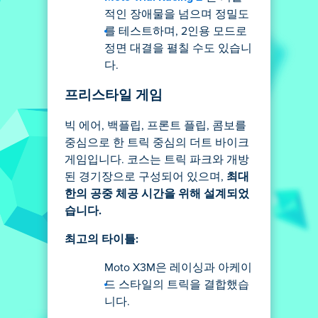
적인 장애물을 넘으며 정밀도
를 테스트하며, 2인용 모드로
정면 대결을 펼칠 수도 있습니
다.
프리스타일 게임
빅 에어, 백플립, 프론트 플립, 콤보를
중심으로 한 트릭 중심의 더트 바이크
게임입니다. 코스는 트릭 파크와 개방
된 경기장으로 구성되어 있으며,
최대
한의 공중 체공 시간을 위해 설계되었
습니다.
최고의 타이틀:
Moto X3M은 레이싱과 아케이
드 스타일의 트릭을 결합했습
니다.