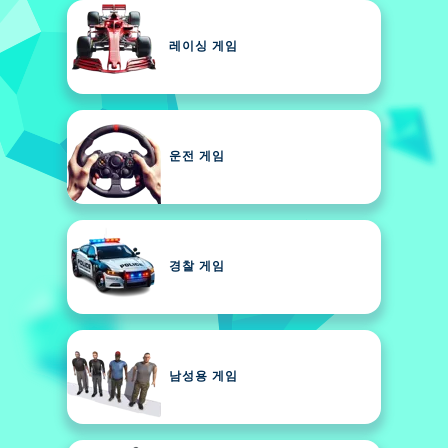
레이싱 게임
운전 게임
경찰 게임
남성용 게임