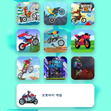
오토바이 게임