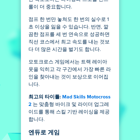
롤이 더 중요합니다.
점프 한 번만 놓쳐도 한 번의 실수로 1
초 이상을 잃을 수 있습니다. 반면, 깔
끔한 점프를 세 번 연속으로 성공하면
직선 코스에서 최고 속도를 내는 것보
다 더 많은 시간을 벌기도 합니다.
모토크로스 게임에서는 트랙 레이아
웃을 익히고 각 구간에서 가장 빠른 라
인을 찾아내는 것이 보상으로 이어집
니다.
최고의 타이틀:
Mad Skills Motocross
2
는 맞춤형 바이크 및 라이더 업그레
이드를 통해 스킬 기반 레이싱을 제공
합니다.
엔듀로 게임